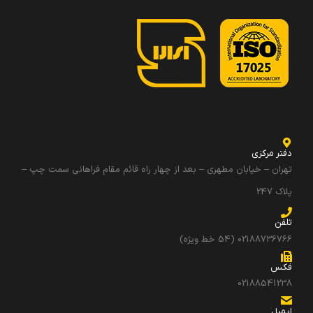
دفتر مرکزی
تهران – خیابان مطهری – بعد از چهار راه قائم مقام فراهانی سمت چپ –
پلاک 247
تلفن
02188736766 (54 خط ویژه)
فکس
02188541238
ایمیل