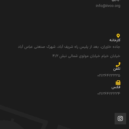
info@iivco.org
کارخانه
جاده خاوران، بعد از پلیس راه شریف آباد، شهرک صنعتی عباس آباد
خیابان خیام خیابان مولوی شمالی نبش 4/2
تلفن
02136423335
فکس
02136423334