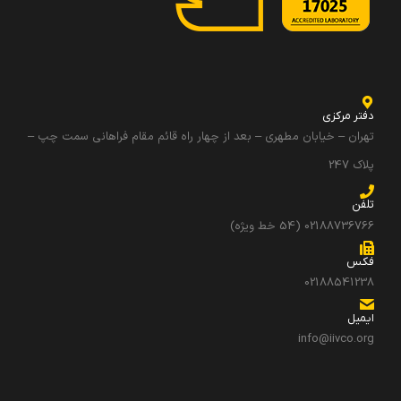
دفتر مرکزی
تهران – خیابان مطهری – بعد از چهار راه قائم مقام فراهانی سمت چپ –
پلاک 247
تلفن
02188736766 (54 خط ویژه)
فکس
02188541238
ایمیل
info@iivco.org