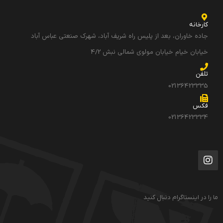
کارخانه
جاده خاوران، بعد از پلیس راه شریف آباد، شهرک صنعتی عباس آباد
خیابان خیام خیابان مولوی شمالی نبش 4/2
تلفن
02136423335
فکس
02136423334
ما را در اینستاگرام دنبال کنید