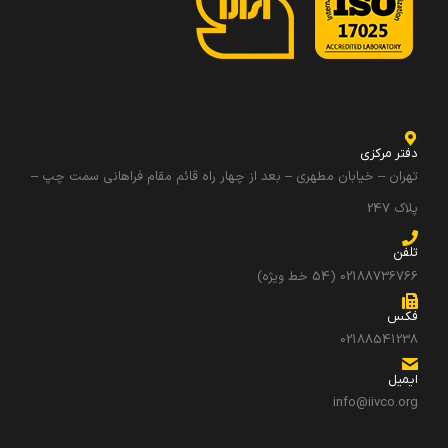
دفتر مرکزی
تهران – خیابان مطهری – بعد از چهار راه قائم مقام فراهانی سمت چپ –
پلاک 247
تلفن
02188736766 (54 خط ویژه)
فکس
02188541238
ایمیل
info@iivco.org