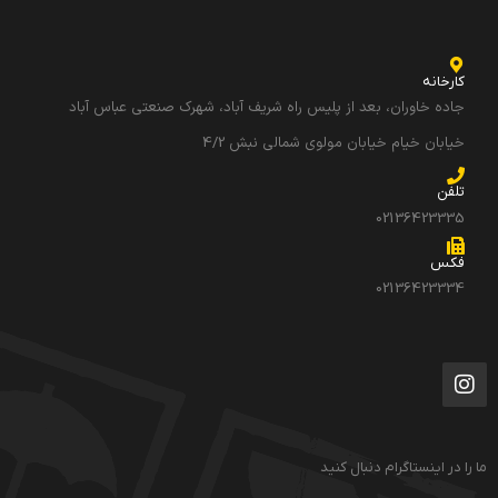
کارخانه
جاده خاوران، بعد از پلیس راه شریف آباد، شهرک صنعتی عباس آباد
خیابان خیام خیابان مولوی شمالی نبش 4/2
تلفن
02136423335
فکس
02136423334
ما را در اینستاگرام دنبال کنید