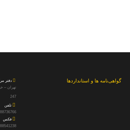
گواهی‌نامه ها و استانداردها
دفتر مر
تهران – خی
247
تلفن
02188736766 (54 خط
فکس
88541238