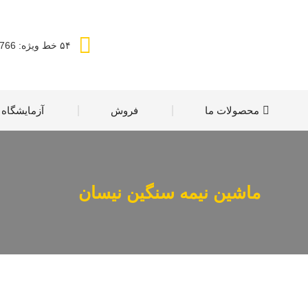
۵۴ خط ویژه: 88736766 (21 98+)
محصولات ما
فروش
آزمایشگاه
ماشین نیمه سنگین نیسان