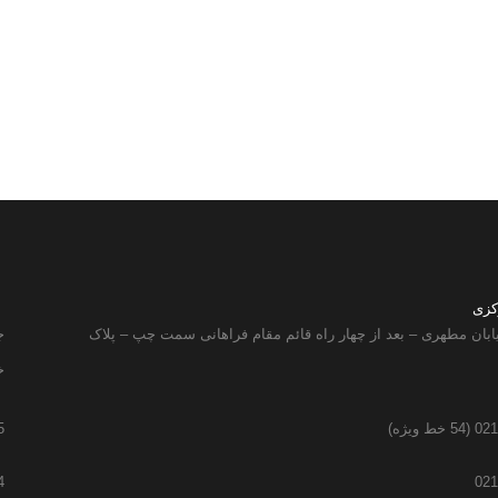
کزی
ابان مطهری – بعد از چهار راه قائم مقام فراهانی سمت چپ – پلاک
ج
خ
 ویژه)
5
4
021