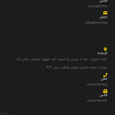
فکس
02188541238
ایمیل
info@iivco.org
کارخانه
جاده خاوران، بعد از پلیس راه شریف آباد، شهرک صنعتی عباس آباد
خیابان خیام خیابان مولوی شمالی نبش 4/2
تلفن
02136423335
فکس
02136423334