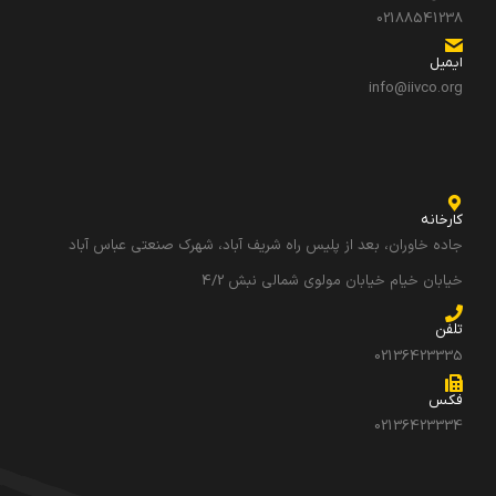
02188541238
ایمیل
info@iivco.org
کارخانه
جاده خاوران، بعد از پلیس راه شریف آباد، شهرک صنعتی عباس آباد
خیابان خیام خیابان مولوی شمالی نبش 4/2
تلفن
02136423335
فکس
02136423334