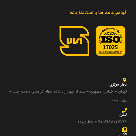
گواهی‌نامه ها و استانداردها
دفتر مرکزی
تهران – خیابان مطهری – بعد از چهار راه قائم مقام فراهانی سمت چپ –
پلاک 247
تلفن
02188736766 (54 خط ویژه)
فکس