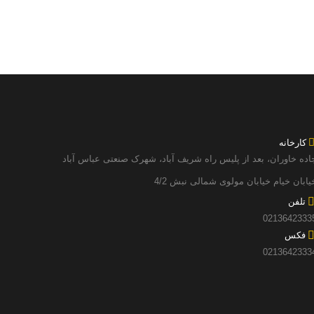
کارخانه
اده خاوران، بعد از پلیس راه شریف آباد، شهرک صنعتی عباس آباد
یابان خیام خیابان مولوی شمالی نبش 4/2
تلفن
0213642333
فکس
0213642333