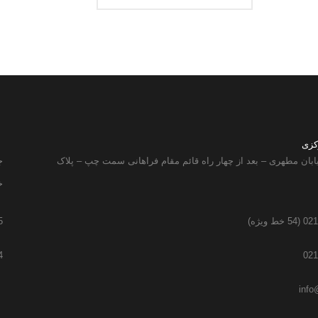
کزی
ابان مطهری – بعد از چهار راه قائم مقام فراهانی سمت چپ – پلاک
ج
خ
 ویژه)
5
4
021
info