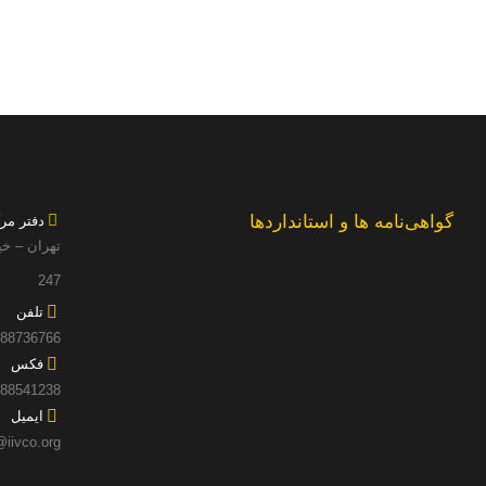
گواهی‌نامه ها و استانداردها
دفتر مر
تهران – خی
247
تلفن
02188736766 (54 خط
فکس
88541238
ایمیل
@iivco.org