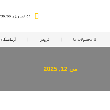
۵۴ خط ویژه: 88736766 (21 98+)
محصولات ما
فروش
آزمایشگاه
می 12, 2025