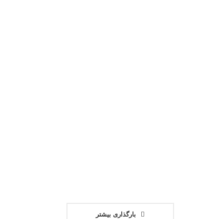
ت شرکت ارتعاشات
افتخاری دیگر برای ص
تی ایران از تیم‌های
ایران! بزرگ‌ترین ق
هران – رونمایی از
انعطاف‌پذیر آکاردئونی ک
باس‌های تولید داخل
15 ژانویه 2025
20 ژانویه 2025
بارگذاری بیشتر