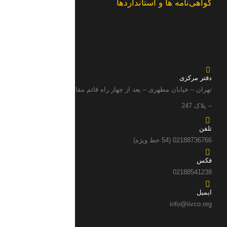
گواهی‌نامه ها و استانداردها
دفتر مرکزی
تهران – خیابان مطهری – بعد از چهار راه قائم مقام فراهانی سمت چپ
– پلاک 247
تلفن
02188736766 (54 خط ویژه)
فکس
02188541238
ایمیل
info@iivco.org