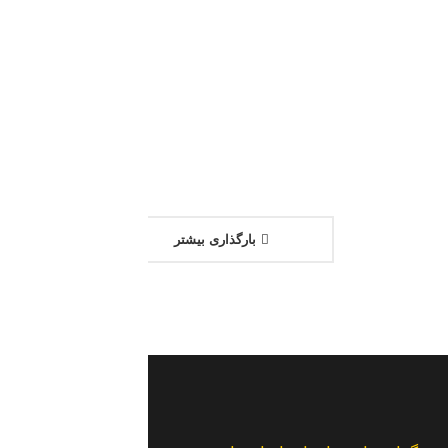
گزارش خبری از ساخت بزرگترین
اتصال انعطاف پذیر کشور
21 دسامبر 2024
بارگذاری بیشتر