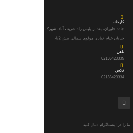
کارخانه
جاده خاوران، بعد از پلیس راه شریف آباد، شهرک صنعتی عباس آباد
خیابان خیام خیابان مولوی شمالی نبش 4/2
تلفن
02136423335
فکس
02136423334
ما را در اینستاگرام دنبال کنید